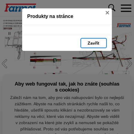
×
Produkty na stránce
Zavřít
Aby web fungoval tak, jak ho znáte (souhlas
s cookies)
Záleží nám na tom, aby pro vás nakupování bylo co nejlepší
zážitkem. Abyste na našich stránkách rychle našli to, co
hledáte, ušetřili spoustu klikání a nezobrazovaly se vám
reklamy na věci, které vás nezajímají. Abyste web viděli
v zobrazení na které jste zvyklí a nemuseli se pokaždé
přihlašovat. Proto od vás potřebujeme souhlas se