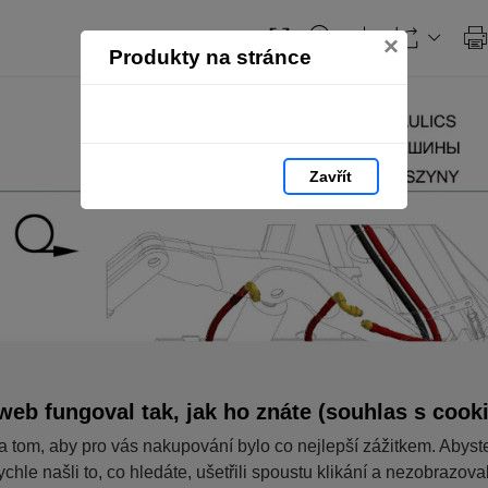
×
Produkty na stránce
Zavřít
web fungoval tak, jak ho znáte (souhlas s cook
a tom, aby pro vás nakupování bylo co nejlepší zážitkem. Abyst
ychle našli to, co hledáte, ušetřili spoustu klikání a nezobrazov