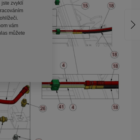
jste zvyklí
pracováním
hlížeči.
chom vám
hlas můžete