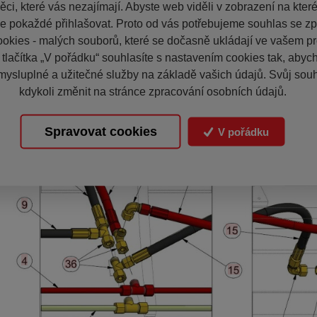
ci, které vás nezajímají. Abyste web viděli v zobrazení na které 
e pokaždé přihlašovat. Proto od vás potřebujeme souhlas se z
okies - malých souborů, které se dočasně ukládají ve vašem pro
 tlačítka „V pořádku“ souhlasíte s nastavením cookies tak, aby
mysluplné a užitečné služby na základě vašich údajů. Svůj sou
kdykoli změnit na stránce zpracování osobních údajů.
Spravovat cookies
V pořádku