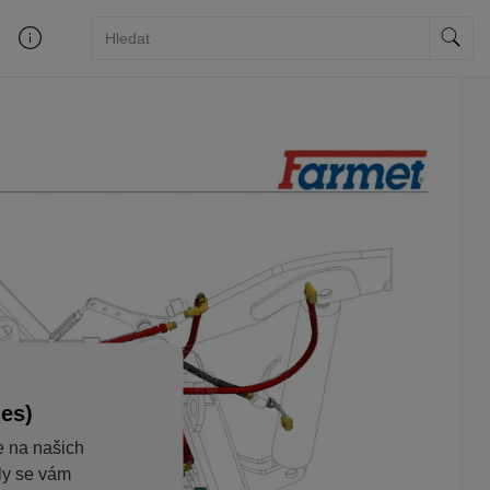
ies)
e na našich
aly se vám