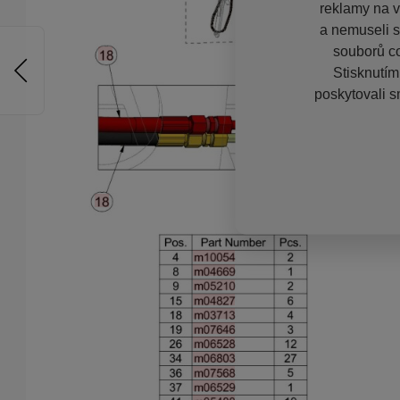
reklamy na vě
a nemuseli s
souborů co
Stisknutím
poskytovali s