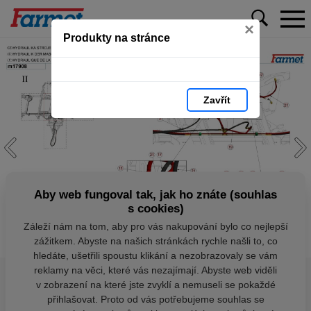
×
Produkty na stránce
Zavřít
Aby web fungoval tak, jak ho znáte (souhlas
s cookies)
Záleží nám na tom, aby pro vás nakupování bylo co nejlepší
zážitkem. Abyste na našich stránkách rychle našli to, co
hledáte, ušetřili spoustu klikání a nezobrazovaly se vám
reklamy na věci, které vás nezajímají. Abyste web viděli
v zobrazení na které jste zvyklí a nemuseli se pokaždé
přihlašovat. Proto od vás potřebujeme souhlas se