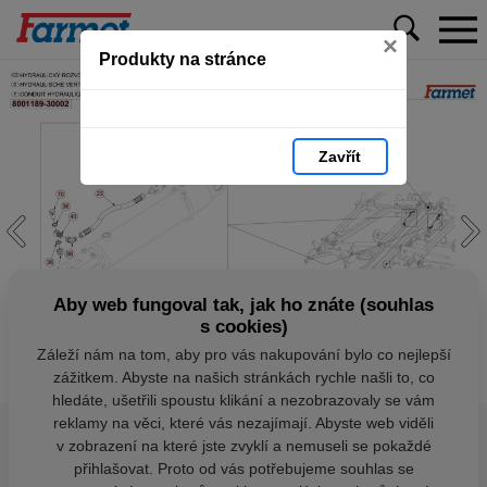
×
Produkty na stránce
Zavřít
Aby web fungoval tak, jak ho znáte (souhlas
s cookies)
Záleží nám na tom, aby pro vás nakupování bylo co nejlepší
zážitkem. Abyste na našich stránkách rychle našli to, co
hledáte, ušetřili spoustu klikání a nezobrazovaly se vám
reklamy na věci, které vás nezajímají. Abyste web viděli
v zobrazení na které jste zvyklí a nemuseli se pokaždé
přihlašovat. Proto od vás potřebujeme souhlas se