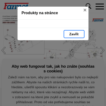
×
Produkty na stránce
Zavřít
Aby web fungoval tak, jak ho znáte (souhlas
s cookies)
Záleží nám na tom, aby pro vás nakupování bylo co nejlepší
zážitkem. Abyste na našich stránkách rychle našli to, co
hledáte, ušetřili spoustu klikání a nezobrazovaly se vám
reklamy na věci, které vás nezajímají. Abyste web viděli
v zobrazení na které jste zvyklí a nemuseli se pokaždé
přihlašovat. Proto od vás potřebujeme souhlas se