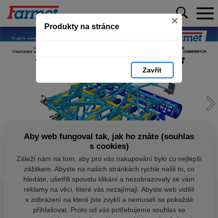
×
Produkty na stránce
Zavřít
Aby web fungoval tak, jak ho znáte (souhlas
s cookies)
Záleží nám na tom, aby pro vás nakupování bylo co nejlepší
zážitkem. Abyste na našich stránkách rychle našli to, co
hledáte, ušetřili spoustu klikání a nezobrazovaly se vám
reklamy na věci, které vás nezajímají. Abyste web viděli
v zobrazení na které jste zvyklí a nemuseli se pokaždé
přihlašovat. Proto od vás potřebujeme souhlas se