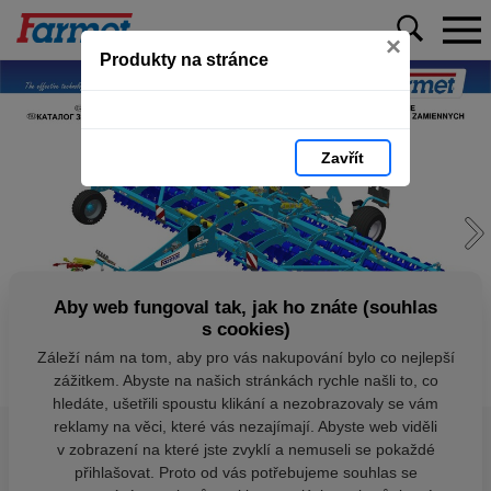
×
Produkty na stránce
Zavřít
Aby web fungoval tak, jak ho znáte (souhlas
s cookies)
Záleží nám na tom, aby pro vás nakupování bylo co nejlepší
zážitkem. Abyste na našich stránkách rychle našli to, co
hledáte, ušetřili spoustu klikání a nezobrazovaly se vám
reklamy na věci, které vás nezajímají. Abyste web viděli
v zobrazení na které jste zvyklí a nemuseli se pokaždé
přihlašovat. Proto od vás potřebujeme souhlas se