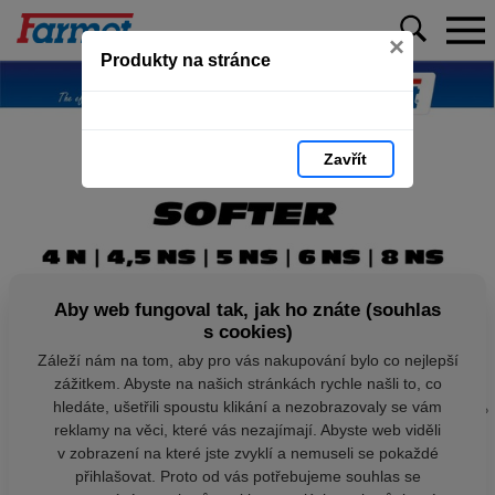
×
Produkty na stránce
Zavřít
Aby web fungoval tak, jak ho znáte (souhlas
s cookies)
Záleží nám na tom, aby pro vás nakupování bylo co nejlepší
zážitkem. Abyste na našich stránkách rychle našli to, co
hledáte, ušetřili spoustu klikání a nezobrazovaly se vám
reklamy na věci, které vás nezajímají. Abyste web viděli
v zobrazení na které jste zvyklí a nemuseli se pokaždé
přihlašovat. Proto od vás potřebujeme souhlas se