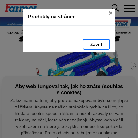
×
Produkty na stránce
Zavřít
Aby web fungoval tak, jak ho znáte (souhlas
s cookies)
Záleží nám na tom, aby pro vás nakupování bylo co nejlepší
zážitkem. Abyste na našich stránkách rychle našli to, co
hledáte, ušetřili spoustu klikání a nezobrazovaly se vám
reklamy na věci, které vás nezajímají. Abyste web viděli
v zobrazení na které jste zvyklí a nemuseli se pokaždé
přihlašovat. Proto od vás potřebujeme souhlas se