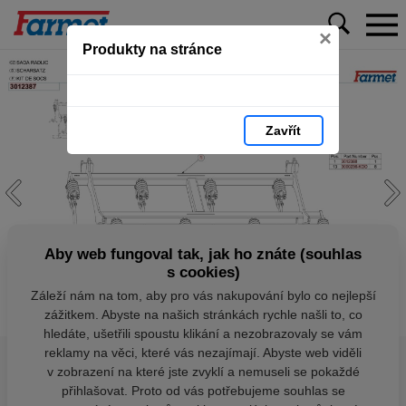
×
Produkty na stránce
Zavřít
Aby web fungoval tak, jak ho znáte (souhlas
s cookies)
Záleží nám na tom, aby pro vás nakupování bylo co nejlepší
zážitkem. Abyste na našich stránkách rychle našli to, co
hledáte, ušetřili spoustu klikání a nezobrazovaly se vám
reklamy na věci, které vás nezajímají. Abyste web viděli
v zobrazení na které jste zvyklí a nemuseli se pokaždé
přihlašovat. Proto od vás potřebujeme souhlas se