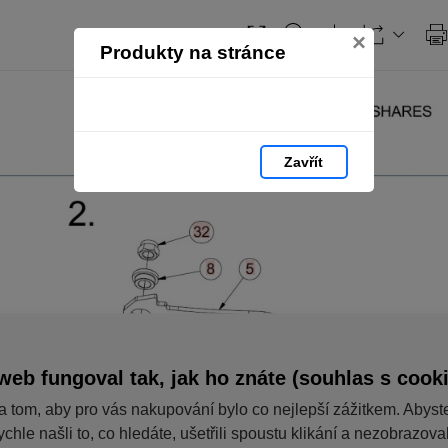
×
Produkty na stránce
Zavřít
web fungoval tak, jak ho znáte (souhlas s cook
a tom, aby pro vás nakupování bylo co nejlepší zážitkem. Abyst
ychle našli to, co hledáte, ušetřili spoustu klikání a nezobrazov