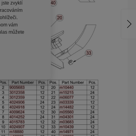
jste zvyklí
pracováním
hlížeči.
chom vám
hlas můžete