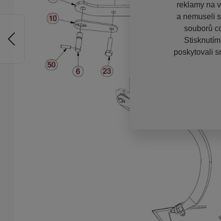
reklamy na vě
a nemuseli s
souborů co
Stisknutím
poskytovali s