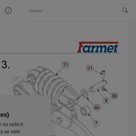
ies)
e na našich
aly se vám