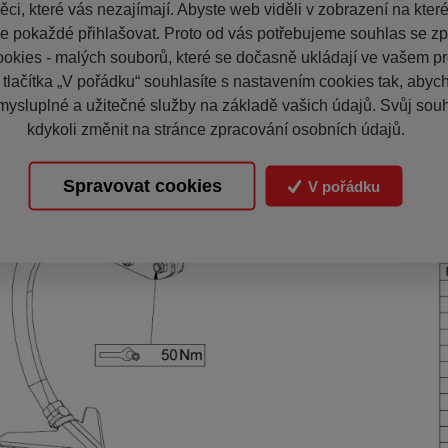
ci, které vás nezajímají. Abyste web viděli v zobrazení na které 
e pokaždé přihlašovat. Proto od vás potřebujeme souhlas se z
okies - malých souborů, které se dočasně ukládají ve vašem pro
 tlačítka „V pořádku“ souhlasíte s nastavením cookies tak, aby
mysluplné a užitečné služby na základě vašich údajů. Svůj sou
kdykoli změnit na stránce zpracování osobních údajů.
Spravovat cookies
V pořádku