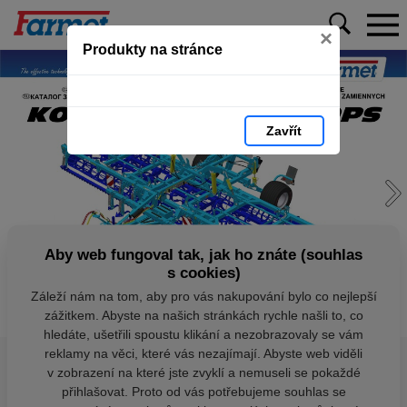
×
Produkty na stránce
Zavřít
Aby web fungoval tak, jak ho znáte (souhlas
s cookies)
Záleží nám na tom, aby pro vás nakupování bylo co nejlepší
zážitkem. Abyste na našich stránkách rychle našli to, co
hledáte, ušetřili spoustu klikání a nezobrazovaly se vám
reklamy na věci, které vás nezajímají. Abyste web viděli
v zobrazení na které jste zvyklí a nemuseli se pokaždé
přihlašovat. Proto od vás potřebujeme souhlas se