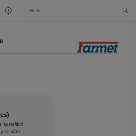
ies)
e na našich
aly se vám