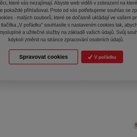
ci, které vás nezajímají. Abyste web viděli v zobrazení na které 
e pokaždé přihlašovat. Proto od vás potřebujeme souhlas se z
okies - malých souborů, které se dočasně ukládají ve vašem pro
 tlačítka „V pořádku“ souhlasíte s nastavením cookies tak, aby
mysluplné a užitečné služby na základě vašich údajů. Svůj sou
kdykoli změnit na stránce zpracování osobních údajů.
Spravovat cookies
V pořádku