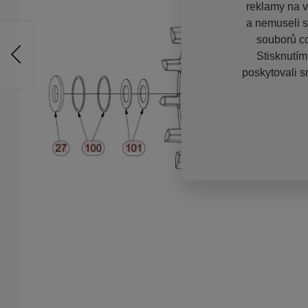
reklamy na vě
a nemuseli s
souborů co
Stisknutím
poskytovali s