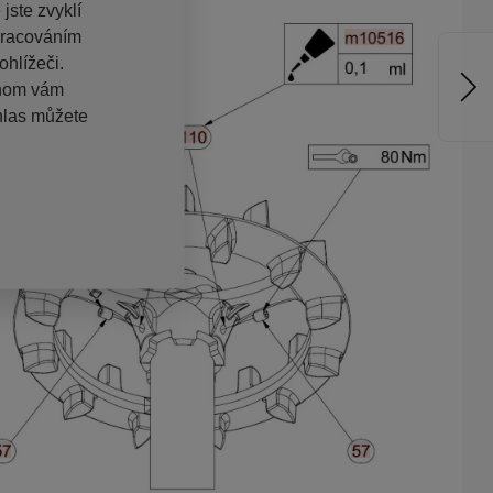
jste zvyklí
pracováním
hlížeči.
chom vám
hlas můžete