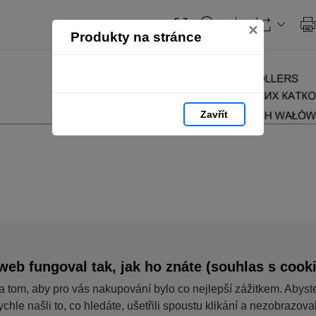
×
Produkty na stránce
Zavřít
web fungoval tak, jak ho znáte (souhlas s cook
a tom, aby pro vás nakupování bylo co nejlepší zážitkem. Abyst
ychle našli to, co hledáte, ušetřili spoustu klikání a nezobrazov