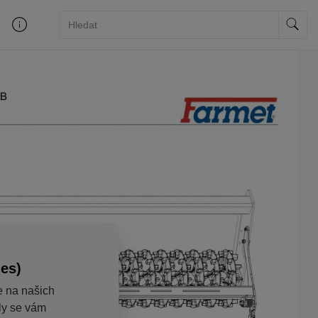
ies)
e na našich
aly se vám