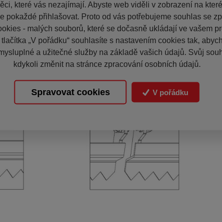
ci, které vás nezajímají. Abyste web viděli v zobrazení na které 
e pokaždé přihlašovat. Proto od vás potřebujeme souhlas se z
okies - malých souborů, které se dočasně ukládají ve vašem pro
 tlačítka „V pořádku“ souhlasíte s nastavením cookies tak, aby
mysluplné a užitečné služby na základě vašich údajů. Svůj sou
kdykoli změnit na stránce zpracování osobních údajů.
Spravovat cookies
V pořádku