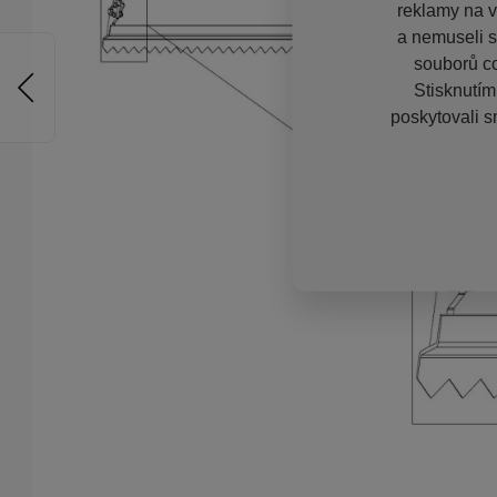
reklamy na vě
a nemuseli s
souborů co
Stisknutím
poskytovali s