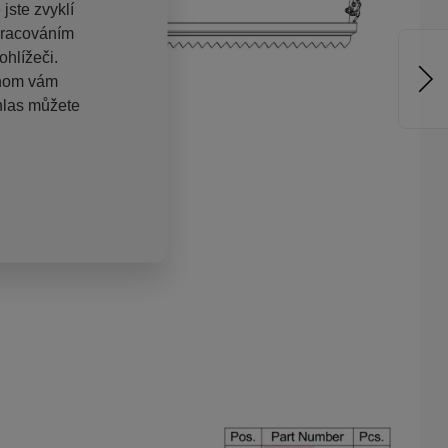
jste zvyklí
pracováním
hlížeči.
chom vám
hlas můžete