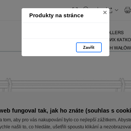
×
Produkty na stránce
Zavřít
web fungoval tak, jak ho znáte (souhlas s cook
a tom, aby pro vás nakupování bylo co nejlepší zážitkem. Abyst
ychle našli to, co hledáte, ušetřili spoustu klikání a nezobrazov