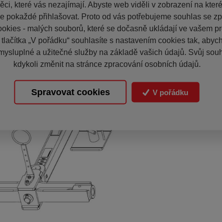
ci, které vás nezajímají. Abyste web viděli v zobrazení na které 
e pokaždé přihlašovat. Proto od vás potřebujeme souhlas se z
okies - malých souborů, které se dočasně ukládají ve vašem pro
 tlačítka „V pořádku“ souhlasíte s nastavením cookies tak, aby
mysluplné a užitečné služby na základě vašich údajů. Svůj sou
kdykoli změnit na stránce zpracování osobních údajů.
Spravovat cookies
V pořádku