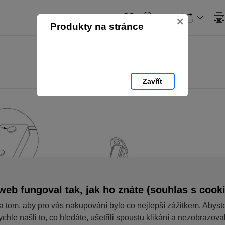
×
Produkty na stránce
Zavřít
web fungoval tak, jak ho znáte (souhlas s cook
a tom, aby pro vás nakupování bylo co nejlepší zážitkem. Abyst
ychle našli to, co hledáte, ušetřili spoustu klikání a nezobrazov