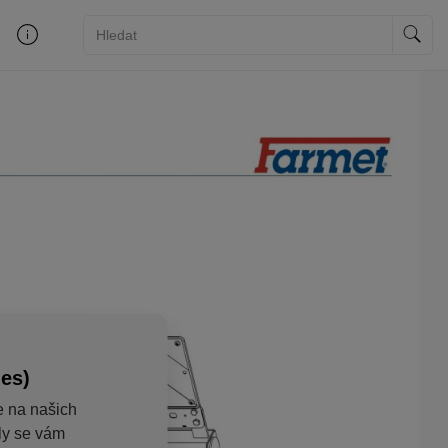
ies)
e na našich
aly se vám