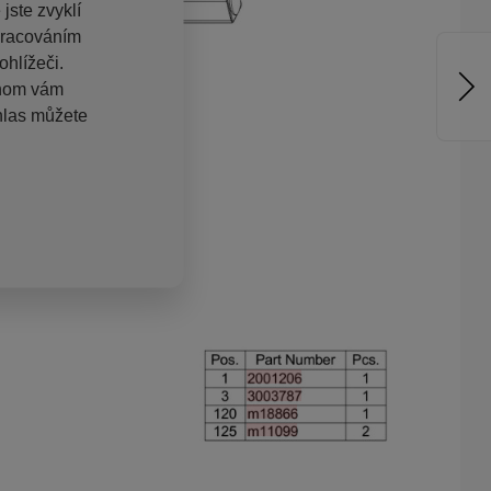
jste zvyklí
pracováním
hlížeči.
chom vám
hlas můžete