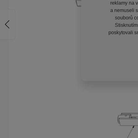
reklamy na vě
a nemuseli s
souborů co
Stisknutím
poskytovali s