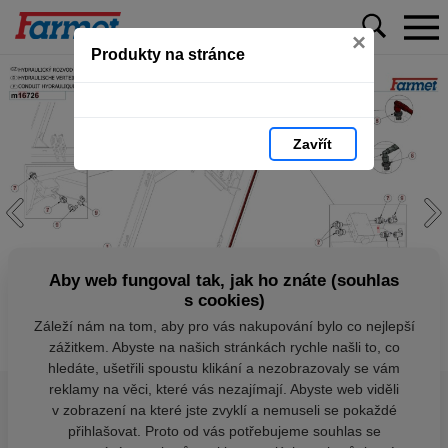
×
Produkty na stránce
Zavřít
Aby web fungoval tak, jak ho znáte (souhlas
s cookies)
Záleží nám na tom, aby pro vás nakupování bylo co nejlepší
zážitkem. Abyste na našich stránkách rychle našli to, co
hledáte, ušetřili spoustu klikání a nezobrazovaly se vám
reklamy na věci, které vás nezajímají. Abyste web viděli
v zobrazení na které jste zvyklí a nemuseli se pokaždé
přihlašovat. Proto od vás potřebujeme souhlas se