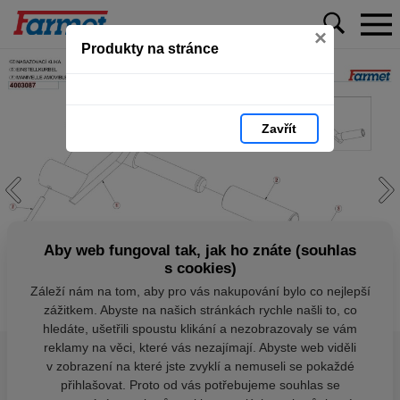
×
Produkty na stránce
Zavřít
Aby web fungoval tak, jak ho znáte (souhlas
s cookies)
Záleží nám na tom, aby pro vás nakupování bylo co nejlepší
zážitkem. Abyste na našich stránkách rychle našli to, co
hledáte, ušetřili spoustu klikání a nezobrazovaly se vám
reklamy na věci, které vás nezajímají. Abyste web viděli
v zobrazení na které jste zvyklí a nemuseli se pokaždé
přihlašovat. Proto od vás potřebujeme souhlas se