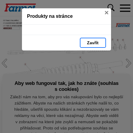
×
Produkty na stránce
Zavřít
Aby web fungoval tak, jak ho znáte (souhlas
s cookies)
Záleží nám na tom, aby pro vás nakupování bylo co nejlepší
zážitkem. Abyste na našich stránkách rychle našli to, co
hledáte, ušetřili spoustu klikání a nezobrazovaly se vám
reklamy na věci, které vás nezajímají. Abyste web viděli
v zobrazení na které jste zvyklí a nemuseli se pokaždé
přihlašovat. Proto od vás potřebujeme souhlas se