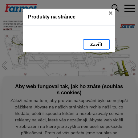
×
Produkty na stránce
Zavřít
Aby web fungoval tak, jak ho znáte (souhlas
s cookies)
Záleží nám na tom, aby pro vás nakupování bylo co nejlepší
zážitkem. Abyste na našich stránkách rychle našli to, co
hledáte, ušetřili spoustu klikání a nezobrazovaly se vám
reklamy na věci, které vás nezajímají. Abyste web viděli
v zobrazení na které jste zvyklí a nemuseli se pokaždé
přihlašovat. Proto od vás potřebujeme souhlas se