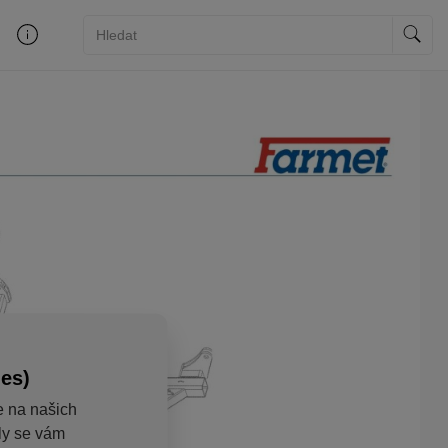
ies)
e na našich
aly se vám