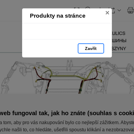
×
Produkty na stránce
Zavřít
web fungoval tak, jak ho znáte (souhlas s cook
a tom, aby pro vás nakupování bylo co nejlepší zážitkem. Abyst
ychle našli to, co hledáte, ušetřili spoustu klikání a nezobrazov