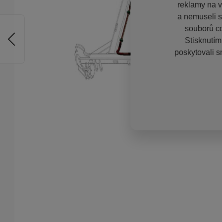
reklamy na vě
a nemuseli s
souborů co
Stisknutím
poskytovali s