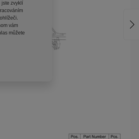
jste zvyklí
pracováním
hlížeči.
chom vám
hlas můžete