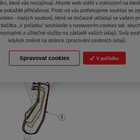
ci, které vás nezajímají. Abyste web viděli v zobrazení na které 
e pokaždé přihlašovat. Proto od vás potřebujeme souhlas se z
okies - malých souborů, které se dočasně ukládají ve vašem pro
 tlačítka „V pořádku“ souhlasíte s nastavením cookies tak, aby
mysluplné a užitečné služby na základě vašich údajů. Svůj sou
kdykoli změnit na stránce zpracování osobních údajů.
Spravovat cookies
V pořádku