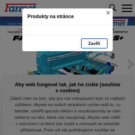
×
Produkty na stránce
Zavřít
Aby web fungoval tak, jak ho znáte (souhlas
s cookies)
Záleží nám na tom, aby pro vás nakupování bylo co nejlepší
zážitkem. Abyste na našich stránkách rychle našli to, co
hledáte, ušetřili spoustu klikání a nezobrazovaly se vám
reklamy na věci, které vás nezajímají. Abyste web viděli
v zobrazení na které jste zvyklí a nemuseli se pokaždé
přihlašovat. Proto od vás potřebujeme souhlas se