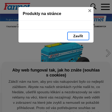
×
Produkty na stránce
Zavřít
Aby web fungoval tak, jak ho znáte (souhlas
s cookies)
Záleží nám na tom, aby pro vás nakupování bylo co nejlepší
zážitkem. Abyste na našich stránkách rychle našli to, co
hledáte, ušetřili spoustu klikání a nezobrazovaly se vám
reklamy na věci, které vás nezajímají. Abyste web viděli
v zobrazení na které jste zvyklí a nemuseli se pokaždé
přihlašovat. Proto od vás potřebujeme souhlas se