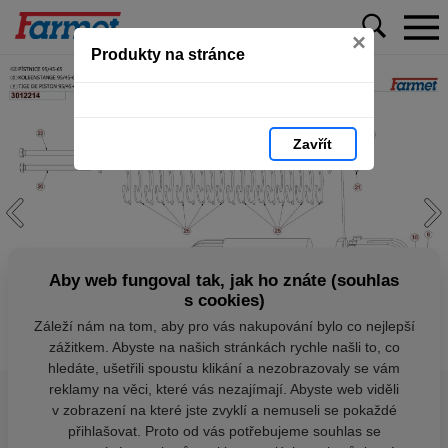
×
Produkty na stránce
Zavřít
Aby web fungoval tak, jak ho znáte (souhlas
s cookies)
Záleží nám na tom, aby pro vás nakupování bylo co nejlepší
zážitkem. Abyste na našich stránkách rychle našli to, co
hledáte, ušetřili spoustu klikání a nezobrazovaly se vám
reklamy na věci, které vás nezajímají. Abyste web viděli
v zobrazení na které jste zvyklí a nemuseli se pokaždé
přihlašovat. Proto od vás potřebujeme souhlas se