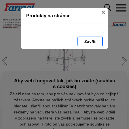
×
Produkty na stránce
Zavřít
Aby web fungoval tak, jak ho znáte (souhlas
s cookies)
Záleží nám na tom, aby pro vás nakupování bylo co nejlepší
zážitkem. Abyste na našich stránkách rychle našli to, co
hledáte, ušetřili spoustu klikání a nezobrazovaly se vám
reklamy na věci, které vás nezajímají. Abyste web viděli
v zobrazení na které jste zvyklí a nemuseli se pokaždé
přihlašovat. Proto od vás potřebujeme souhlas se