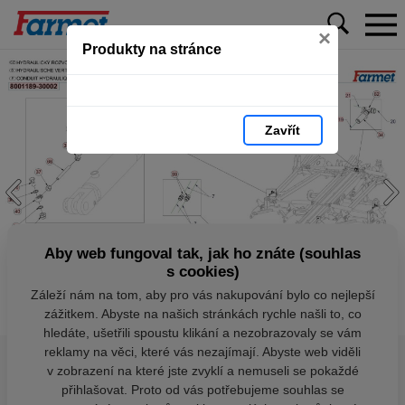
×
Produkty na stránce
Zavřít
Aby web fungoval tak, jak ho znáte (souhlas
s cookies)
Záleží nám na tom, aby pro vás nakupování bylo co nejlepší
zážitkem. Abyste na našich stránkách rychle našli to, co
hledáte, ušetřili spoustu klikání a nezobrazovaly se vám
reklamy na věci, které vás nezajímají. Abyste web viděli
v zobrazení na které jste zvyklí a nemuseli se pokaždé
přihlašovat. Proto od vás potřebujeme souhlas se