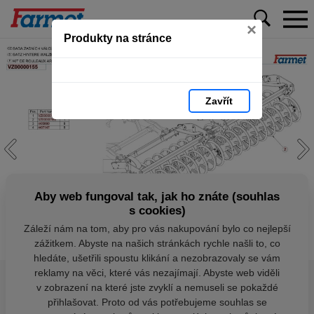
×
Produkty na stránce
Zavřít
Aby web fungoval tak, jak ho znáte (souhlas
s cookies)
Záleží nám na tom, aby pro vás nakupování bylo co nejlepší
zážitkem. Abyste na našich stránkách rychle našli to, co
hledáte, ušetřili spoustu klikání a nezobrazovaly se vám
reklamy na věci, které vás nezajímají. Abyste web viděli
v zobrazení na které jste zvyklí a nemuseli se pokaždé
přihlašovat. Proto od vás potřebujeme souhlas se