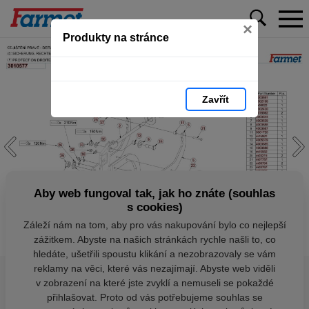
×
Produkty na stránce
Zavřít
Aby web fungoval tak, jak ho znáte (souhlas
s cookies)
Záleží nám na tom, aby pro vás nakupování bylo co nejlepší
zážitkem. Abyste na našich stránkách rychle našli to, co
hledáte, ušetřili spoustu klikání a nezobrazovaly se vám
reklamy na věci, které vás nezajímají. Abyste web viděli
v zobrazení na které jste zvyklí a nemuseli se pokaždé
přihlašovat. Proto od vás potřebujeme souhlas se