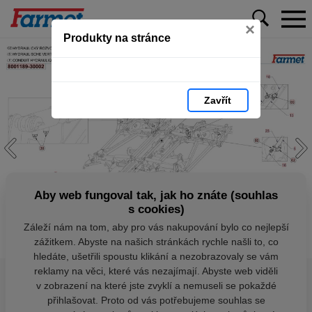
×
Produkty na stránce
Zavřít
Aby web fungoval tak, jak ho znáte (souhlas
s cookies)
Záleží nám na tom, aby pro vás nakupování bylo co nejlepší
zážitkem. Abyste na našich stránkách rychle našli to, co
hledáte, ušetřili spoustu klikání a nezobrazovaly se vám
reklamy na věci, které vás nezajímají. Abyste web viděli
v zobrazení na které jste zvyklí a nemuseli se pokaždé
přihlašovat. Proto od vás potřebujeme souhlas se