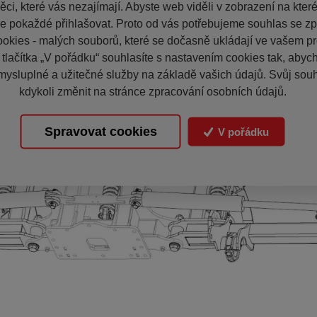
ci, které vás nezajímají. Abyste web viděli v zobrazení na které 
e pokaždé přihlašovat. Proto od vás potřebujeme souhlas se z
okies - malých souborů, které se dočasně ukládají ve vašem pro
 tlačítka „V pořádku“ souhlasíte s nastavením cookies tak, aby
mysluplné a užitečné služby na základě vašich údajů. Svůj sou
kdykoli změnit na stránce zpracování osobních údajů.
Spravovat cookies
V pořádku