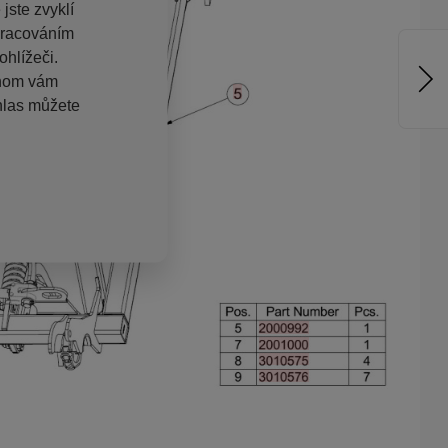
jste zvyklí
pracováním
hlížeči.
chom vám
hlas můžete