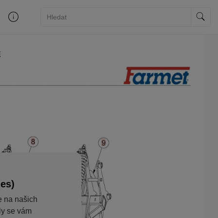
ies)
e na našich
aly se vám