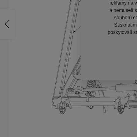
reklamy na vě
a nemuseli s
souborů co
Stisknutím
poskytovali s