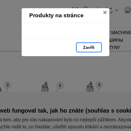
×
Produkty na stránce
Zavřít
web fungoval tak, jak ho znáte (souhlas s cook
a tom, aby pro vás nakupování bylo co nejlepší zážitkem. Abyst
ychle našli to, co hledáte, ušetřili spoustu klikání a nezobrazov