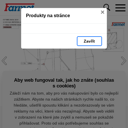
×
Produkty na stránce
Zavřít
Aby web fungoval tak, jak ho znáte (souhlas
s cookies)
Záleží nám na tom, aby pro vás nakupování bylo co nejlepší
zážitkem. Abyste na našich stránkách rychle našli to, co
hledáte, ušetřili spoustu klikání a nezobrazovaly se vám
reklamy na věci, které vás nezajímají. Abyste web viděli
v zobrazení na které jste zvyklí a nemuseli se pokaždé
přihlašovat. Proto od vás potřebujeme souhlas se