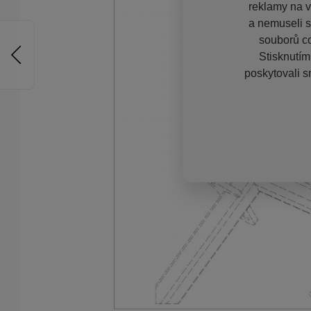
reklamy na vě
a nemuseli s
souborů co
Stisknutím
poskytovali s