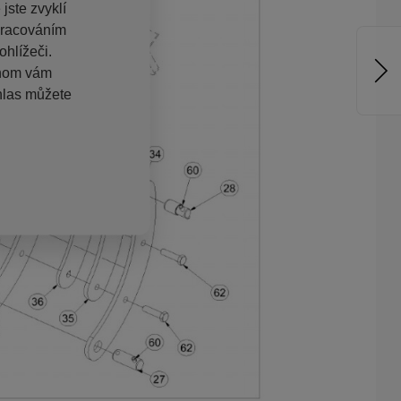
jste zvyklí
pracováním
hlížeči.
chom vám
hlas můžete