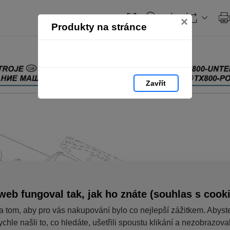
×
Produkty na stránce
Zavřít
web fungoval tak, jak ho znáte (souhlas s cook
a tom, aby pro vás nakupování bylo co nejlepší zážitkem. Abyst
ychle našli to, co hledáte, ušetřili spoustu klikání a nezobrazov