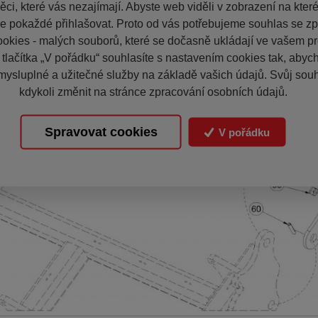
ci, které vás nezajímají. Abyste web viděli v zobrazení na které 
e pokaždé přihlašovat. Proto od vás potřebujeme souhlas se z
okies - malých souborů, které se dočasně ukládají ve vašem pro
 tlačítka „V pořádku“ souhlasíte s nastavením cookies tak, aby
mysluplné a užitečné služby na základě vašich údajů. Svůj sou
kdykoli změnit na stránce zpracování osobních údajů.
Spravovat cookies
V pořádku