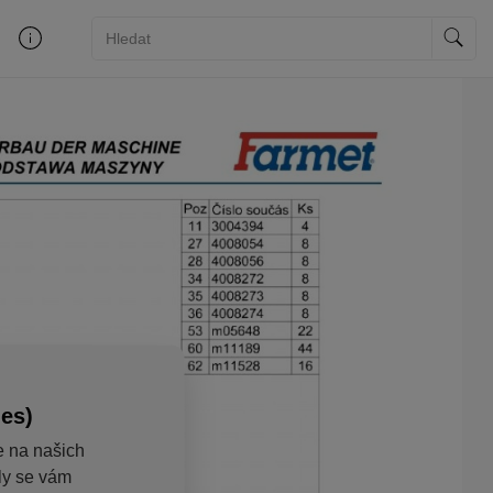
ies)
e na našich
aly se vám