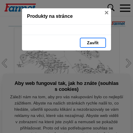
×
Produkty na stránce
Zavřít
Aby web fungoval tak, jak ho znáte (souhlas
s cookies)
Záleží nám na tom, aby pro vás nakupování bylo co nejlepší
zážitkem. Abyste na našich stránkách rychle našli to, co
hledáte, ušetřili spoustu klikání a nezobrazovaly se vám
reklamy na věci, které vás nezajímají. Abyste web viděli
v zobrazení na které jste zvyklí a nemuseli se pokaždé
přihlašovat. Proto od vás potřebujeme souhlas se