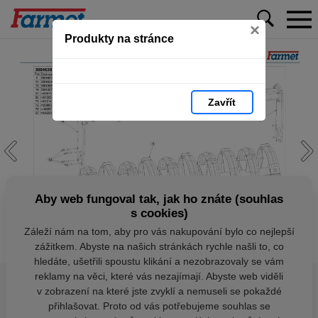
×
Produkty na stránce
Zavřít
Aby web fungoval tak, jak ho znáte (souhlas
s cookies)
Záleží nám na tom, aby pro vás nakupování bylo co nejlepší
zážitkem. Abyste na našich stránkách rychle našli to, co
hledáte, ušetřili spoustu klikání a nezobrazovaly se vám
reklamy na věci, které vás nezajímají. Abyste web viděli
v zobrazení na které jste zvyklí a nemuseli se pokaždé
přihlašovat. Proto od vás potřebujeme souhlas se