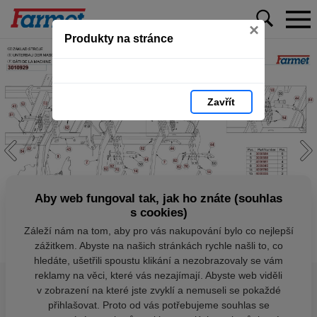
×
Produkty na stránce
Zavřít
Aby web fungoval tak, jak ho znáte (souhlas
s cookies)
Záleží nám na tom, aby pro vás nakupování bylo co nejlepší
zážitkem. Abyste na našich stránkách rychle našli to, co
hledáte, ušetřili spoustu klikání a nezobrazovaly se vám
reklamy na věci, které vás nezajímají. Abyste web viděli
v zobrazení na které jste zvyklí a nemuseli se pokaždé
přihlašovat. Proto od vás potřebujeme souhlas se