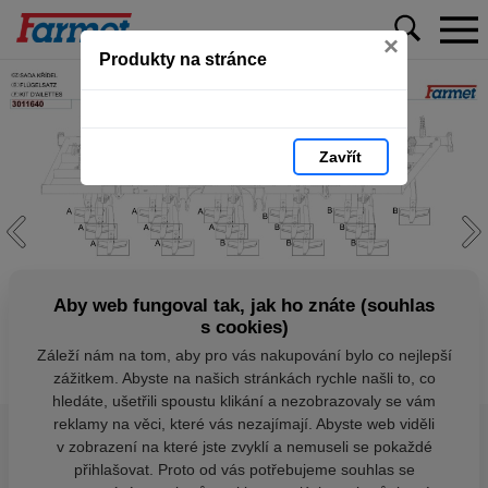
×
Produkty na stránce
Zavřít
Aby web fungoval tak, jak ho znáte (souhlas
s cookies)
Záleží nám na tom, aby pro vás nakupování bylo co nejlepší
zážitkem. Abyste na našich stránkách rychle našli to, co
hledáte, ušetřili spoustu klikání a nezobrazovaly se vám
reklamy na věci, které vás nezajímají. Abyste web viděli
v zobrazení na které jste zvyklí a nemuseli se pokaždé
přihlašovat. Proto od vás potřebujeme souhlas se