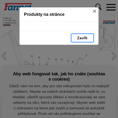
×
Produkty na stránce
Zavřít
Aby web fungoval tak, jak ho znáte (souhlas
s cookies)
Záleží nám na tom, aby pro vás nakupování bylo co nejlepší
zážitkem. Abyste na našich stránkách rychle našli to, co
hledáte, ušetřili spoustu klikání a nezobrazovaly se vám
reklamy na věci, které vás nezajímají. Abyste web viděli
v zobrazení na které jste zvyklí a nemuseli se pokaždé
přihlašovat. Proto od vás potřebujeme souhlas se