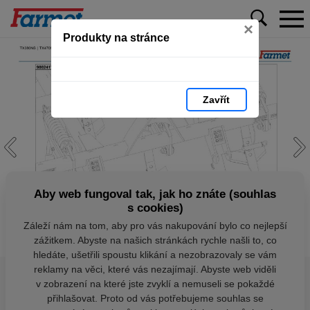
×
Produkty na stránce
Zavřít
Aby web fungoval tak, jak ho znáte (souhlas
s cookies)
Záleží nám na tom, aby pro vás nakupování bylo co nejlepší
zážitkem. Abyste na našich stránkách rychle našli to, co
hledáte, ušetřili spoustu klikání a nezobrazovaly se vám
reklamy na věci, které vás nezajímají. Abyste web viděli
v zobrazení na které jste zvyklí a nemuseli se pokaždé
přihlašovat. Proto od vás potřebujeme souhlas se