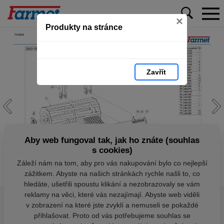
×
Produkty na stránce
Zavřít
Aby web fungoval tak, jak ho znáte (souhlas
s cookies)
Záleží nám na tom, aby pro vás nakupování bylo co nejlepší
zážitkem. Abyste na našich stránkách rychle našli to, co
hledáte, ušetřili spoustu klikání a nezobrazovaly se vám
reklamy na věci, které vás nezajímají. Abyste web viděli
v zobrazení na které jste zvyklí a nemuseli se pokaždé
přihlašovat. Proto od vás potřebujeme souhlas se