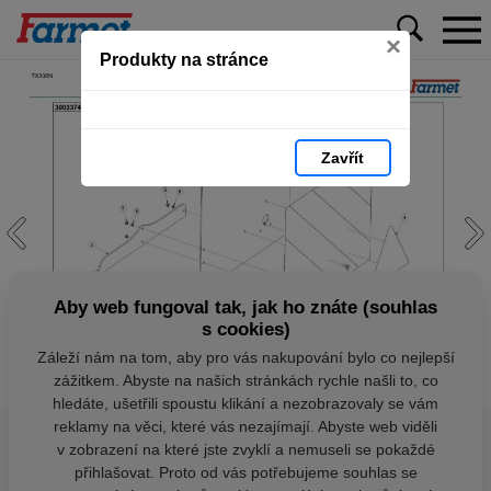
×
Produkty na stránce
Zavřít
Aby web fungoval tak, jak ho znáte (souhlas
s cookies)
Záleží nám na tom, aby pro vás nakupování bylo co nejlepší
zážitkem. Abyste na našich stránkách rychle našli to, co
hledáte, ušetřili spoustu klikání a nezobrazovaly se vám
reklamy na věci, které vás nezajímají. Abyste web viděli
v zobrazení na které jste zvyklí a nemuseli se pokaždé
přihlašovat. Proto od vás potřebujeme souhlas se