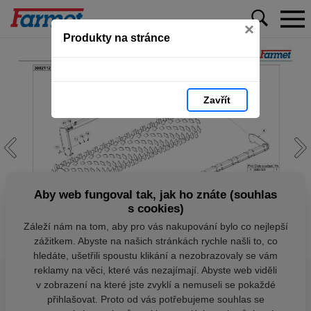
×
Produkty na stránce
Zavřít
Aby web fungoval tak, jak ho znáte (souhlas
s cookies)
Záleží nám na tom, aby pro vás nakupování bylo co nejlepší
zážitkem. Abyste na našich stránkách rychle našli to, co
hledáte, ušetřili spoustu klikání a nezobrazovaly se vám
reklamy na věci, které vás nezajímají. Abyste web viděli
v zobrazení na které jste zvyklí a nemuseli se pokaždé
přihlašovat. Proto od vás potřebujeme souhlas se