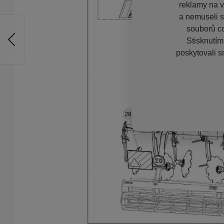
reklamy na vě
a nemuseli s
souborů co
Stisknutím
poskytovali s