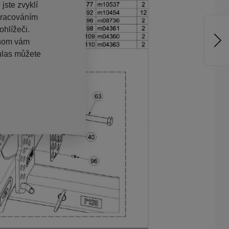
jste zvyklí
pracováním
hlížeči.
chom vám
hlas můžete