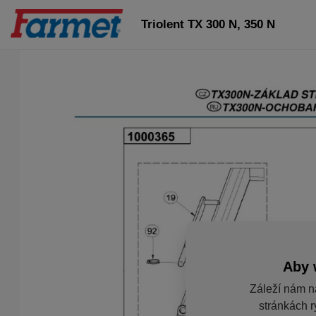
Triolent TX 300 N, 350 N
Aby 
Záleží nám n
stránkách r