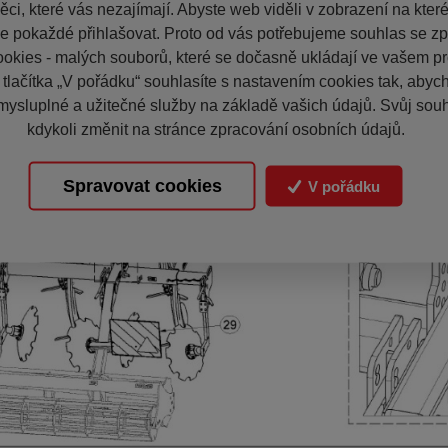
ci, které vás nezajímají. Abyste web viděli v zobrazení na které 
e pokaždé přihlašovat. Proto od vás potřebujeme souhlas se z
okies - malých souborů, které se dočasně ukládají ve vašem pro
 tlačítka „V pořádku“ souhlasíte s nastavením cookies tak, aby
mysluplné a užitečné služby na základě vašich údajů. Svůj sou
kdykoli změnit na stránce zpracování osobních údajů.
Spravovat cookies
V pořádku