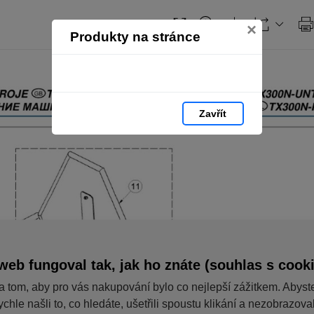
×
Produkty na stránce
Zavřít
web fungoval tak, jak ho znáte (souhlas s cook
a tom, aby pro vás nakupování bylo co nejlepší zážitkem. Abyst
ychle našli to, co hledáte, ušetřili spoustu klikání a nezobrazov