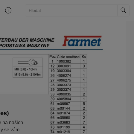
ies)
e na našich
aly se vám