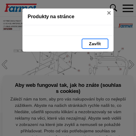
×
Produkty na stránce
Zavřít
Aby web fungoval tak, jak ho znáte (souhlas
s cookies)
Záleží nám na tom, aby pro vás nakupování bylo co nejlepší
zážitkem. Abyste na našich stránkách rychle našli to, co
hledáte, ušetřili spoustu klikání a nezobrazovaly se vám
reklamy na věci, které vás nezajímají. Abyste web viděli
v zobrazení na které jste zvyklí a nemuseli se pokaždé
přihlašovat. Proto od vás potřebujeme souhlas se