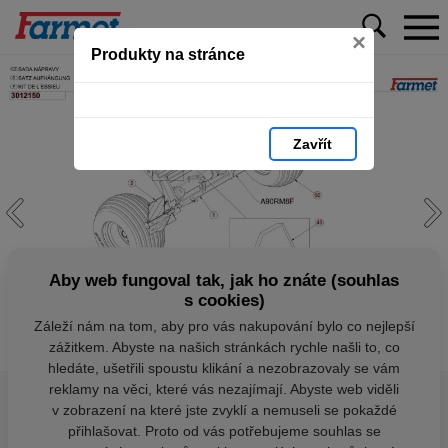
×
Produkty na stránce
Zavřít
Aby web fungoval tak, jak ho znáte (souhlas
s cookies)
Záleží nám na tom, aby pro vás nakupování bylo co nejlepší
zážitkem. Abyste na našich stránkách rychle našli to, co
hledáte, ušetřili spoustu klikání a nezobrazovaly se vám
reklamy na věci, které vás nezajímají. Abyste web viděli
v zobrazení na které jste zvyklí a nemuseli se pokaždé
přihlašovat. Proto od vás potřebujeme souhlas se