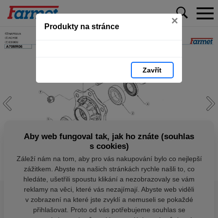
×
Produkty na stránce
Zavřít
Aby web fungoval tak, jak ho znáte (souhlas
s cookies)
Záleží nám na tom, aby pro vás nakupování bylo co nejlepší
zážitkem. Abyste na našich stránkách rychle našli to, co
hledáte, ušetřili spoustu klikání a nezobrazovaly se vám
reklamy na věci, které vás nezajímají. Abyste web viděli
v zobrazení na které jste zvyklí a nemuseli se pokaždé
přihlašovat. Proto od vás potřebujeme souhlas se