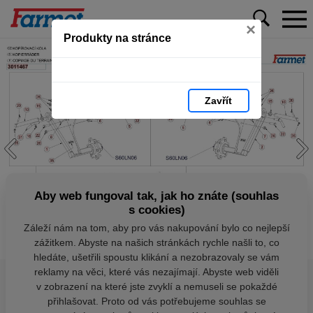
×
Produkty na stránce
Zavřít
Aby web fungoval tak, jak ho znáte (souhlas
s cookies)
Záleží nám na tom, aby pro vás nakupování bylo co nejlepší
zážitkem. Abyste na našich stránkách rychle našli to, co
hledáte, ušetřili spoustu klikání a nezobrazovaly se vám
reklamy na věci, které vás nezajímají. Abyste web viděli
v zobrazení na které jste zvyklí a nemuseli se pokaždé
přihlašovat. Proto od vás potřebujeme souhlas se