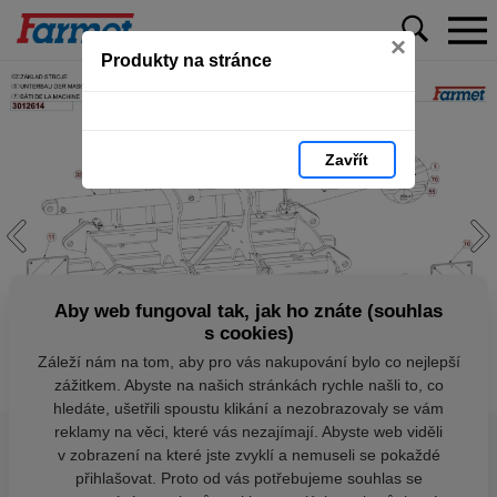
×
Produkty na stránce
Zavřít
Aby web fungoval tak, jak ho znáte (souhlas
s cookies)
Záleží nám na tom, aby pro vás nakupování bylo co nejlepší
zážitkem. Abyste na našich stránkách rychle našli to, co
hledáte, ušetřili spoustu klikání a nezobrazovaly se vám
reklamy na věci, které vás nezajímají. Abyste web viděli
v zobrazení na které jste zvyklí a nemuseli se pokaždé
přihlašovat. Proto od vás potřebujeme souhlas se