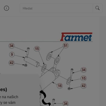
ies)
e na našich
aly se vám