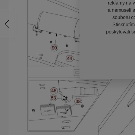
reklamy na vě
a nemuseli s
souborů co
Stisknutím
poskytovali s