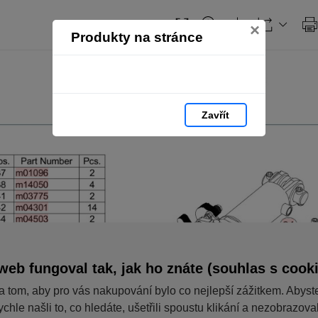
×
Produkty na stránce
Zavřít
web fungoval tak, jak ho znáte (souhlas s cook
a tom, aby pro vás nakupování bylo co nejlepší zážitkem. Abyst
ychle našli to, co hledáte, ušetřili spoustu klikání a nezobrazov