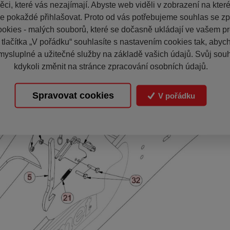
ci, které vás nezajímají. Abyste web viděli v zobrazení na které 
e pokaždé přihlašovat. Proto od vás potřebujeme souhlas se z
okies - malých souborů, které se dočasně ukládají ve vašem pro
 tlačítka „V pořádku“ souhlasíte s nastavením cookies tak, aby
mysluplné a užitečné služby na základě vašich údajů. Svůj sou
kdykoli změnit na stránce zpracování osobních údajů.
Spravovat cookies
V pořádku