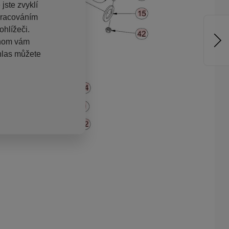
jste zvyklí
pracováním
hlížeči.
chom vám
hlas můžete