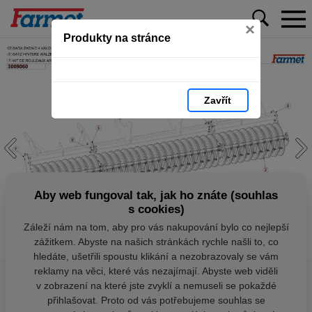
×
Produkty na stránce
Zavřít
Aby web fungoval tak, jak ho znáte (souhlas
s cookies)
Záleží nám na tom, aby pro vás nakupování bylo co nejlepší
zážitkem. Abyste na našich stránkách rychle našli to, co
hledáte, ušetřili spoustu klikání a nezobrazovaly se vám
reklamy na věci, které vás nezajímají. Abyste web viděli
v zobrazení na které jste zvyklí a nemuseli se pokaždé
přihlašovat. Proto od vás potřebujeme souhlas se