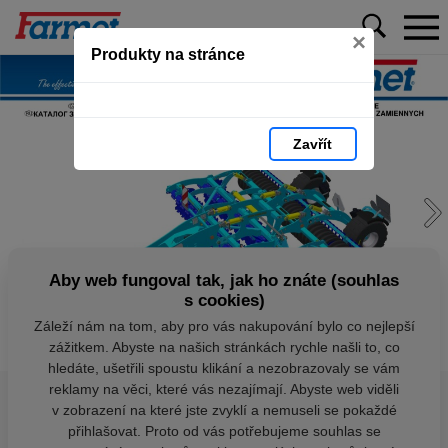
×
Produkty na stránce
Zavřít
Aby web fungoval tak, jak ho znáte (souhlas
s cookies)
Záleží nám na tom, aby pro vás nakupování bylo co nejlepší
zážitkem. Abyste na našich stránkách rychle našli to, co
hledáte, ušetřili spoustu klikání a nezobrazovaly se vám
reklamy na věci, které vás nezajímají. Abyste web viděli
v zobrazení na které jste zvyklí a nemuseli se pokaždé
přihlašovat. Proto od vás potřebujeme souhlas se