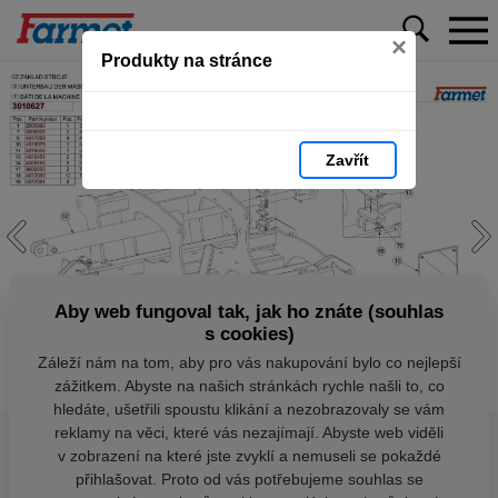
×
Produkty na stránce
Zavřít
Aby web fungoval tak, jak ho znáte (souhlas
s cookies)
Záleží nám na tom, aby pro vás nakupování bylo co nejlepší
zážitkem. Abyste na našich stránkách rychle našli to, co
hledáte, ušetřili spoustu klikání a nezobrazovaly se vám
reklamy na věci, které vás nezajímají. Abyste web viděli
v zobrazení na které jste zvyklí a nemuseli se pokaždé
přihlašovat. Proto od vás potřebujeme souhlas se